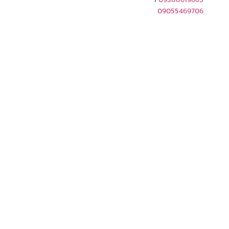
|
09388619663
09055469706