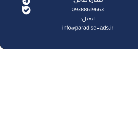
شماره تماس:
09388619663
ایمیل:
info@paradise-ads.ir