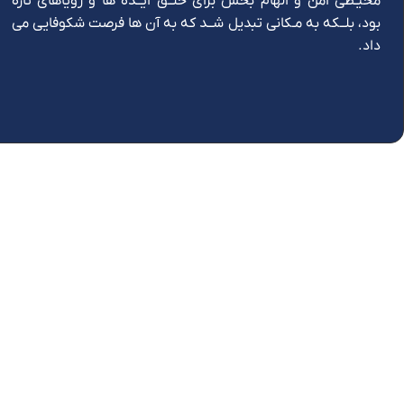
محیـطی امن و الهام بخش برای خلــق ایــده ها و رویاهای تازه
بود، بلــکه به مـکانی تبدیل شــد که به آن ها فرصت شکوفایی می
داد.