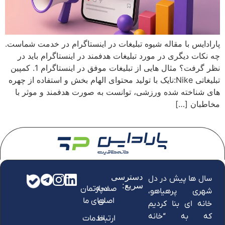
پارادایس با مقاله شیوه تبلیغات در اینستاگرام در خدمت شماست.
چه نکات دیگری در مورد تبلیغات هدفمند در اینستاگرام باید در
نظر گرفت؟ مثال هایی از تبلیغات موفق در اینستاگرام 1. کمپین
تبلیغاتی Nike:نایک با تولید محتوای الهام بخش و استفاده از چهره
های شناخته شده ورزشی، توانست به صورت هدفمند و موثر با
مخاطبان […]
دسترسی
سال ها پیش در دل
سریع:
صفحه
دپارتمان
شهری پرهیاهو،
اصلی
های ما
خانه ای بنا کردیم
که به “خانه
ارتباط
خدمات