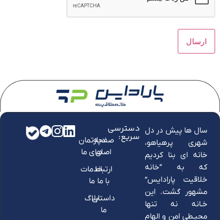
دسترسی
سال ها پیش در دل
سریع:
صفحه
دپارتمان
شهری پرهیاهو،
اصلی
های ما
خانه ای بنا کردیم
که به “خانه
ارتباط
خدمات
خلاقیت پارادایس”
با ما
ما
مشهور گشت. این
داستان
بلاگ
خـانه نه تنها
ما
محیـطی امن و الهام