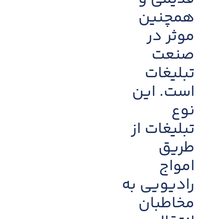
همچنین
موثر در
صنعت
تبلیغات
است. این
نوع
تبلیغات از
طریق
امواج
رادیویی به
مخاطبان