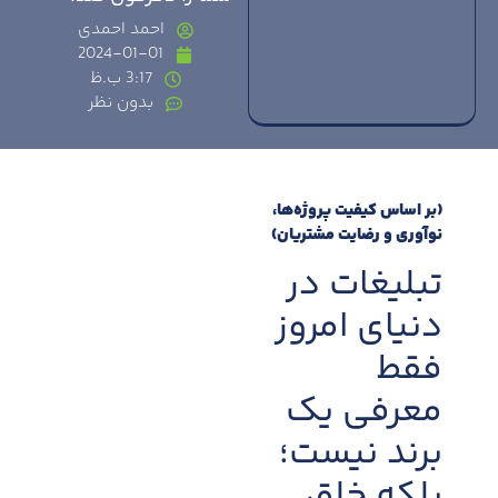
احمد احمدی
2024-01-01
3:17 ب.ظ
بدون نظر
(بر اساس کیفیت پروژه‌ها،
نوآوری و رضایت مشتریان)
تبلیغات در
دنیای امروز
فقط
معرفی یک
برند نیست؛
بلکه خلق