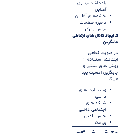
يادداشت‌برداری
آفلاین
نقشه‌های آفلاین
ذخيره صفحات
مهم مرورگر
3. ايجاد کانال های ارتباطی
جايگزين
در صورت قطعی
اینترنت، استفاده از
روش های سنتی و
جايگزين اهميت پيدا
می‌کند:
وب سایت های
داخلی
شبکه های
اجتماعی داخلی
تماس تلفنی
پيامک