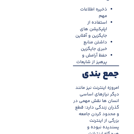
ذخيره اطلاعات
مهم
استفاده از
اپليکيشن های
جایگزین و آفلاین
داشتن منابع
خبری جايگزين
حفظ آرامش و
پرهيز از شايعات
جمع بندی
امروزه اینترنت نیز مانند
دیگر نیازهای اساسی
انسان ها نقش مهمی در
گذران زندگی دارد؛ قطع
و محدود کردن جامعه
بزرگی از اینترنت
پسندیده نبوده و
هیچگاه اینترانت