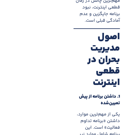
مهم‌ترين چالش در زمان
قطعی اینترنت، نبود
برنامه جايگزين و عدم
آمادگی قبلی است.
اصول
مديريت
بحران در
قطعی
اینترنت
1.
داشتن برنامه از پيش
تعيين‌شده
يکی از مهم‌ترين موارد،
داشتن «برنامه تداوم
فعاليت» است. اين
برنامه شامل موارد زير