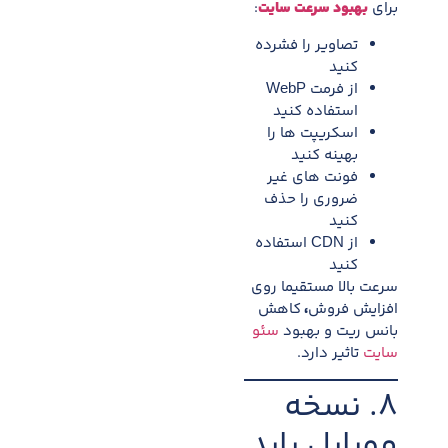
برای
بهبود سرعت سایت
:
تصاویر را فشرده
کنید
از فرمت WebP
استفاده کنید
اسکریپت ها را
بهینه کنید
فونت های غیر
ضروری را حذف
کنید
از CDN استفاده
کنید
سرعت بالا مستقیما روی
افزایش فروش
،
کاهش
بانس ریت و بهبود
سئو
سایت
تاثیر دارد.
۸. نسخه
موبایل باید