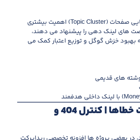
در 2026، ساختار موضوعی و ارتباط معنایی صفحات (Topic Cluster) اهمیت بیشتری
رصت های لینک دهی را پیشنهاد می دهند،
ه بهبود خزش گوگل و توزیع اعتبار کمک می
نوشته های قدیمی
افزونه ریدایرکت و مدیریت خطاها | کنترل 404 و
د، در بعضی پروژه ها افزونه تخصصی ریدایرکت