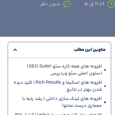
11:24 ق.ظ
بدون نظر
عناوین این مطلب
افزونه های همه کاره سئو (SEO Suite)
| ستون اصلی سئو وردپرس
افزونه های اسکیما و Rich Results | کلید دیده
شدن بهتر در نتایج
افزونه های لینک سازی داخلی | رشد رتبه با
معماری درست محتوا
افزونه ریدایرکت و مدیریت خطاها | کنترل 404