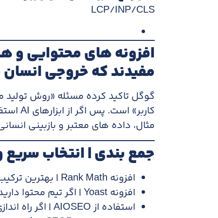
LCP/INP/CLS
افزونه های محتوایی و ه
مفیدند که خروجی انسان م
گوگل تاکید کرده مسئله «روش تولید م
کاربر» اس
مثال، داده های معتبر و بازبینی انسانی
جمع بندی | انتخاب سریع 
افزونه Rank Math | بهترین ترکیب امکانات و هزینه
افزونه Yoast | اگر تیم محتوا دارید و مسیر ساده می خواهید
استفاده از AIOSEO | اگر راه اندازی سریع و رابط ساده می خواهید