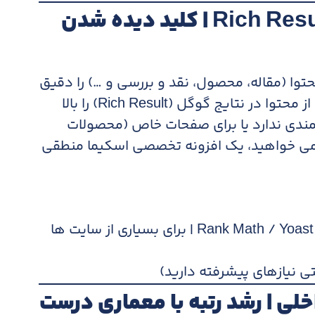
افزونه های اسکیما و Rich Results | کلید دیده شدن
توا (مقاله، محصول، نقد و بررسی و …) را دقیق
تر بفهمد و شانس نمایش پیشرفته تری از محتوا در نتایج گوگل (Rich Result) را بالا
تمندی ندارد یا برای صفحات خاص (محصولات
 می خواهید، یک افزونه تخصصی اسکیما منطقی
ماژول های اسکیما در Rank Math / Yoast / AIOSEO | برای بسیاری از سایت ها
 نیازهای پیشرفته دارید)
لی | رشد رتبه با معماری درست