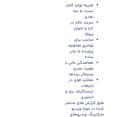
هزینه تولید کمتر
نسبت به سه
بعدی
سرعت بالاتر در
اجرا و تحویل
پروژه
مناسب برای
توضیح مفاهیم
پیچیده به زبان
ساده
هماهنگی عالی با
هویت بصری
مینیمال برندها
عملکرد قوی در
تبلیغات
اینستاگرام، ریلز و
استوری
طبق گزارش های منتشر
شده در حوزه ویدیو
مارکتینگ، ویدیوهای