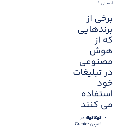
انسانی.”
برخی از
برندهایی
که از
هوش
مصنوعی
در تبلیغات
خود
استفاده
می کنند
کوکاکولا:
در
کمپین “Create